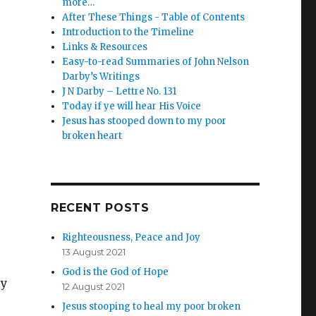
more…
After These Things - Table of Contents
Introduction to the Timeline
Links & Resources
Easy-to-read Summaries of John Nelson
Darby’s Writings
J N Darby – Lettre No. 131
Today if ye will hear His Voice
Jesus has stooped down to my poor
broken heart
RECENT POSTS
Righteousness, Peace and Joy
13 August 2021
God is the God of Hope
 y
12 August 2021
Jesus stooping to heal my poor broken