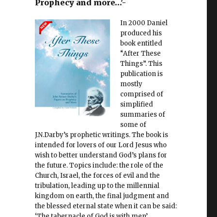
Prophecy and more…'-
In 2000 Daniel
produced his
book entitled
“After These
Things”. This
publication is
mostly
comprised of
simplified
summaries of
some of
y
J.N.Darby’s prophetic writings. The book is
intended for lovers of our Lord Jesus who
wish to better understand God’s plans for
the future. Topics include: the role of the
Church, Israel, the forces of evil and the
tribulation, leading up to the millennial
kingdom on earth, the final judgment and
the blessed eternal state when it can be said:
‘The tabernacle of God is with men’