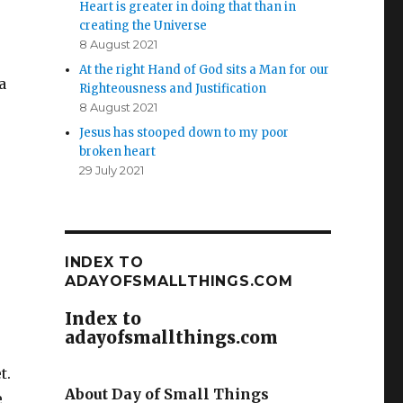
Heart is greater in doing that than in
creating the Universe
8 August 2021
At the right Hand of God sits a Man for our
a
Righteousness and Justification
8 August 2021
Jesus has stooped down to my poor
broken heart
29 July 2021
INDEX TO
ADAYOFSMALLTHINGS.COM
Index to
adayofsmallthings.com
t.
About Day of Small Things
e