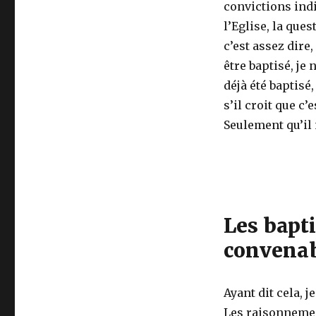
convictions indi
Baptême
l’Eglise, la ques
des
Enfants
c’est assez dire,
–
être baptisé, je 
Baptême
déjà été baptisé
de
la
s’il croit que c’e
Maison
Seulement qu’il 
Les bapti
convenabl
Ayant dit cela, 
Les raisonnement