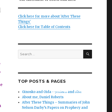
l
Click here for more about 'After These
Things'
Click here for Table of Contents
SEARCH
Search
for:
e
,
TOP POSTS & PAGES
le
Ginosko and Oida - γινώσκω and οἶδα
About me, Daniel Roberts
After These Things – Summaries of John
n
Nelson Darby’s Papers on Prophecy and