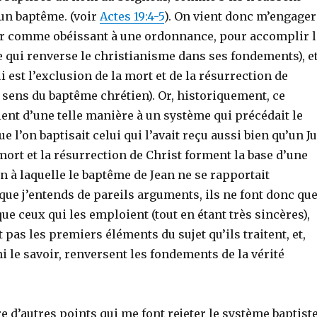
un baptême. (voir
Actes 19:4-5
). On vient donc m’engager
er comme obéissant à une ordonnance, pour accomplir l
e qui renverse le christianisme dans ses fondements), e
 est l’exclusion de la mort et de la résurrection de
i sens du baptême chrétien). Or, historiquement, ce
ent d’une telle manière à un système qui précédait le
 l’on baptisait celui qui l’avait reçu aussi bien qu’un Ju
mort et la résurrection de Christ forment la base d’une
n à laquelle le baptême de Jean ne se rapportait
ue j’entends de pareils arguments, ils ne font donc qu
e ceux qui les emploient (tout en étant très sincères),
as les premiers éléments du sujet qu’ils traitent, et,
ni le savoir, renversent les fondements de la vérité
re d’autres points qui me font rejeter le système baptiste