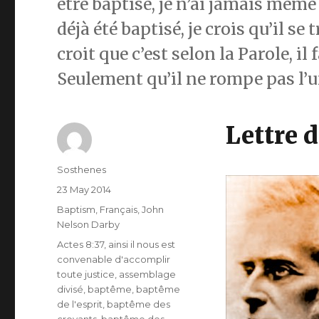
être baptisé, je n’ai jamais même 
déjà été baptisé, je crois qu’il se
croit que c’est selon la Parole, il 
Seulement qu’il ne rompe pas l’u
Lettre 
Author
Sosthenes
Posted
23 May 2014
on
Categories
Baptism
,
Français
,
John
Nelson Darby
Tags
Actes 8:37
,
ainsi il nous est
convenable d'accomplir
toute justice
,
assemblage
divisé
,
baptême
,
baptême
de l'esprit
,
baptême des