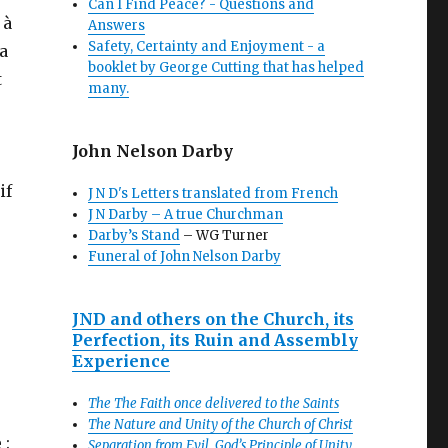
Can I Find Peace? - Questions and
 à
Answers
Safety, Certainty and Enjoyment - a
a
booklet by George Cutting that has helped
t
many.
John Nelson Darby
if
J N D's Letters translated from French
J N Darby – A true Churchman
Darby’s Stand
– WG Turner
Funeral of John Nelson Darby
e
JND and others on the Church, its
Perfection, its Ruin and Assembly
Experience
The The Faith once delivered to the Saints
The Nature and Unity of the Church of Christ
 :
Separation from Evil, God’s Principle of Unity