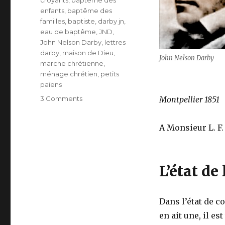
croyants
,
baptême des
enfants
,
baptême des
familles
,
baptiste
,
darby jn
,
eau de baptême
,
JND
,
John Nelson Darby
,
lettres
darby
,
maison de Dieu
,
John Nelson Darby
marche chrétienne
,
ménage chrétien
,
petits
païens
on
3 Comments
Montpellier 1851
Pourquoi
je
A Monsieur L. F.
ne
pourrais
pas
être
L’état de 
Baptiste.
–
Baptême
Dans l’état de c
des
Croyants
en ait une, il es
–