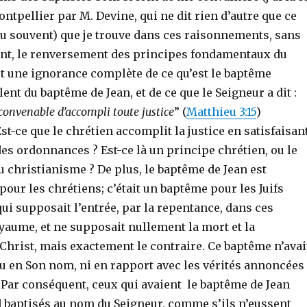
Montpellier par M. Devine, qui ne dit rien d’autre que ce
 lu souvent) que je trouve dans ces raisonnements, sans
tent, le renversement des principes fondamentaux du
et une ignorance complète de ce qu’est le baptême
lent du baptême de Jean, et de ce que le Seigneur a dit :
 convenable d’accompli toute justice
” (
Matthieu 3:15
)
Est-ce que le chrétien accomplit la justice en satisfaisan
des ordonnances ? Est-ce là un principe chrétien, ou le
 christianisme ? De plus, le baptême de Jean est
our les chrétiens; c’était un baptême pour les Juifs
ui supposait l’entrée, par la repentance, dans ces
yaume, et ne supposait nullement la mort et la
Christ, mais exactement le contraire. Ce baptême n’avai
eu en Son nom, ni en rapport avec les vérités annoncées
 Par conséquent, ceux qui avaient le baptême de Jean
d baptisés au nom du Seigneur, comme s’ils n’eussent