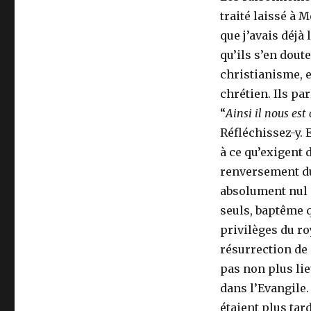
traité laissé à 
que j’avais déjà
qu’ils s’en dou
christianisme, 
chrétien. Ils par
“
Ainsi il nous est
Réfléchissez-y. 
à ce qu’exigent 
renversement du
absolument nul p
seuls, baptême q
privilèges du ro
résurrection de 
pas non plus li
dans l’Evangile.
étaient plus tar