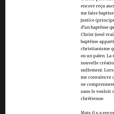
encore reçu auc
me faire baptis
justice (princip
d’un baptême qui
Christ (seul vra
baptême apparti
christianisme que
ou un païen. La 
nouvelle créatio
nullement. Lorsq
me convaincre qu
ne comprennent p
sans le vouloir 
chrétienne.
Mais il y a enco