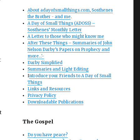
About adayofsmallthings.com
,
Sosthenes
the Brother - and me
.
A Day of Small Things (ADOSS) –
Sosthenes’ Monthly Letter
A Letter to those who might know me
After These Things – Summaries of John
Nelson Darby’s Papers on Prophecy and
more…'-
t
Darby Simplified
Summaries and Light Editing
I
ntroduce your Friends to A Day of Small
Things
Links and Resources
Privacy Policy
Downloadable Publications
t
The Gospel
Do you have peace?