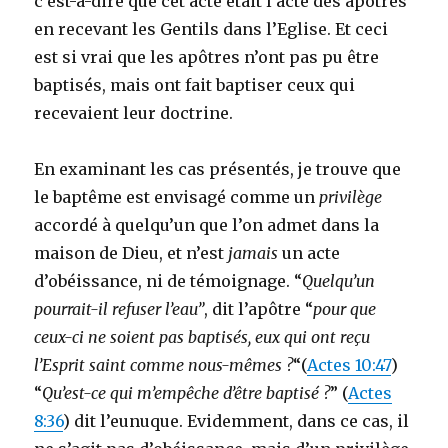
c’est-à-dire que cet acte était l’acte des apôtres
en recevant les Gentils dans l’Eglise. Et ceci
est si vrai que les apôtres n’ont pas pu être
baptisés, mais ont fait baptiser ceux qui
recevaient leur doctrine.
En examinant les cas présentés, je trouve que
le baptême est envisagé comme un
privilège
accordé à quelqu’un que l’on admet dans la
maison de Dieu, et n’est
jamais
un acte
d’obéissance, ni de témoignage. “
Quelqu’un
pourrait-il refuser l’eau”
, dit l’apôtre “
pour que
ceux-ci ne soient pas baptisés, eux qui ont reçu
l’Esprit saint comme nous-mêmes ?
“(
Actes 10:47
)
“
Qu’est-ce qui m’empêche d’être baptisé ?
” (
Actes
8:36
) dit l’eunuque. Evidemment, dans ce cas, il