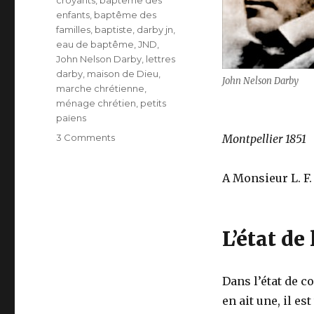
croyants
,
baptême des
enfants
,
baptême des
familles
,
baptiste
,
darby jn
,
eau de baptême
,
JND
,
John Nelson Darby
,
lettres
darby
,
maison de Dieu
,
John Nelson Darby
marche chrétienne
,
ménage chrétien
,
petits
païens
on
3 Comments
Montpellier 1851
Pourquoi
je
A Monsieur L. F.
ne
pourrais
pas
être
L’état de 
Baptiste.
–
Baptême
Dans l’état de c
des
Croyants
en ait une, il es
–