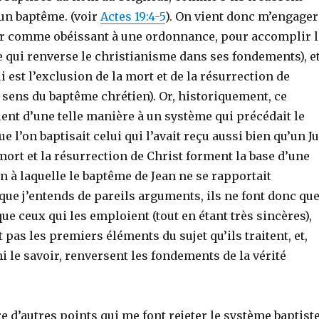
un baptême. (voir
Actes 19:4-5
). On vient donc m’engager
er comme obéissant à une ordonnance, pour accomplir l
e qui renverse le christianisme dans ses fondements), e
 est l’exclusion de la mort et de la résurrection de
i sens du baptême chrétien). Or, historiquement, ce
ent d’une telle manière à un système qui précédait le
 l’on baptisait celui qui l’avait reçu aussi bien qu’un Ju
mort et la résurrection de Christ forment la base d’une
n à laquelle le baptême de Jean ne se rapportait
ue j’entends de pareils arguments, ils ne font donc qu
e ceux qui les emploient (tout en étant très sincères),
as les premiers éléments du sujet qu’ils traitent, et,
ni le savoir, renversent les fondements de la vérité
re d’autres points qui me font rejeter le système baptiste