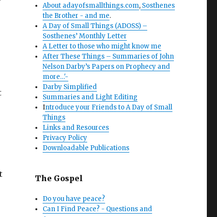
About adayofsmallthings.com
,
Sosthenes
the Brother - and me
.
A Day of Small Things (ADOSS) –
Sosthenes’ Monthly Letter
A Letter to those who might know me
After These Things – Summaries of John
Nelson Darby’s Papers on Prophecy and
more…'-
Darby Simplified
t
Summaries and Light Editing
I
ntroduce your Friends to A Day of Small
Things
Links and Resources
Privacy Policy
Downloadable Publications
t
The Gospel
Do you have peace?
Can I Find Peace? - Questions and