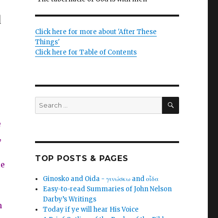
l
Click here for more about 'After These
Things'
Click here for Table of Contents
SEARCH
Search
for:
e
,
TOP POSTS & PAGES
le
Ginosko and Oida - γινώσκω and οἶδα
Easy-to-read Summaries of John Nelson
Darby’s Writings
n
Today if ye will hear His Voice