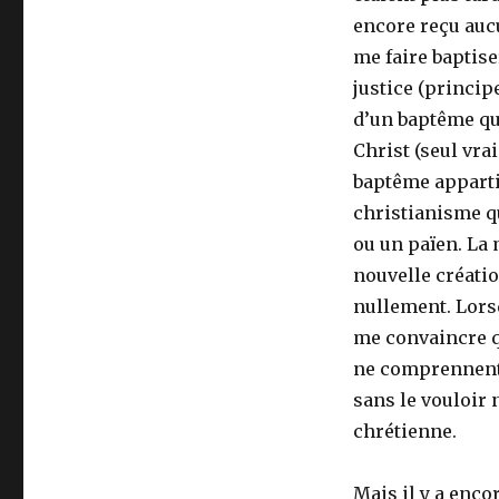
encore reçu auc
me faire baptis
justice (princip
d’un baptême qui
Christ (seul vra
baptême apparti
christianisme que
ou un païen. La 
nouvelle créatio
nullement. Lorsq
me convaincre qu
ne comprennent p
sans le vouloir 
chrétienne.
Mais il y a enco