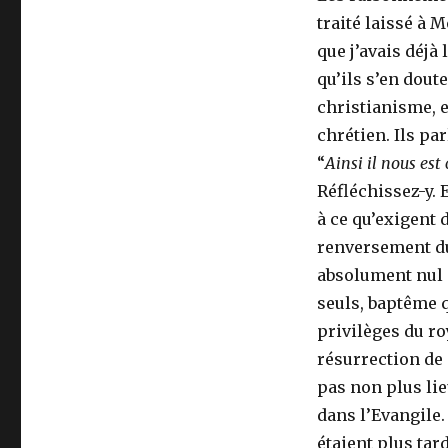
traité laissé à 
que j’avais déjà
qu’ils s’en dou
christianisme, 
chrétien. Ils par
“
Ainsi il nous est
Réfléchissez-y. 
à ce qu’exigent 
renversement du
absolument nul p
seuls, baptême q
privilèges du ro
résurrection de 
pas non plus li
dans l’Evangile.
étaient plus tar