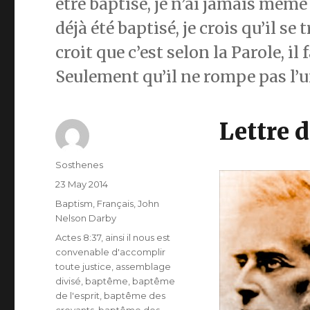
être baptisé, je n’ai jamais même 
déjà été baptisé, je crois qu’il se
croit que c’est selon la Parole, il 
Seulement qu’il ne rompe pas l’u
Lettre 
Author
Sosthenes
Posted
23 May 2014
on
Categories
Baptism
,
Français
,
John
Nelson Darby
Tags
Actes 8:37
,
ainsi il nous est
convenable d'accomplir
toute justice
,
assemblage
divisé
,
baptême
,
baptême
de l'esprit
,
baptême des