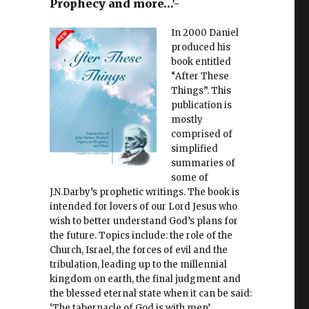
Prophecy and more…'-
In 2000 Daniel
produced his
book entitled
“After These
Things”. This
publication is
mostly
comprised of
simplified
summaries of
some of
y
J.N.Darby’s prophetic writings. The book is
intended for lovers of our Lord Jesus who
wish to better understand God’s plans for
the future. Topics include: the role of the
Church, Israel, the forces of evil and the
tribulation, leading up to the millennial
kingdom on earth, the final judgment and
the blessed eternal state when it can be said:
‘The tabernacle of God is with men’