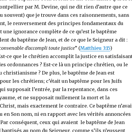
Montpellier par M. Devine, qui ne dit rien d’autre que ce
 lu souvent) que je trouve dans ces raisonnements, sans
tent, le renversement des principes fondamentaux du
et une ignorance complète de ce qu’est le baptême
lent du baptême de Jean, et de ce que le Seigneur a dit :
 convenable d’accompli toute justice
” (
Matthieu 3:15
)
Est-ce que le chrétien accomplit la justice en satisfaisan
des ordonnances ? Est-ce là un principe chrétien, ou le
 christianisme ? De plus, le baptême de Jean est
our les chrétiens; c’était un baptême pour les Juifs
ui supposait l’entrée, par la repentance, dans ces
yaume, et ne supposait nullement la mort et la
Christ, mais exactement le contraire. Ce baptême n’avai
eu en Son nom, ni en rapport avec les vérités annoncées
 Par conséquent, ceux qui avaient le baptême de Jean
d baptisés au nom du Seigneur, comme s’ils n’eussent