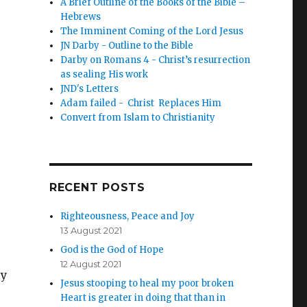
A Brief Outline of the Books of the Bible –
Hebrews
The Imminent Coming of the Lord Jesus
JN Darby - Outline to the Bible
Darby on Romans 4 - Christ’s resurrection
as sealing His work
JND's Letters
Adam failed - Christ Replaces Him
Convert from Islam to Christianity
RECENT POSTS
Righteousness, Peace and Joy
13 August 2021
God is the God of Hope
12 August 2021
 y
Jesus stooping to heal my poor broken
Heart is greater in doing that than in