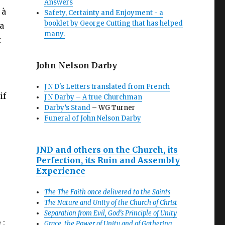
Answers
 à
Safety, Certainty and Enjoyment - a
booklet by George Cutting that has helped
a
many.
t
John Nelson Darby
J N D's Letters translated from French
if
J N Darby – A true Churchman
Darby’s Stand
– WG Turner
Funeral of John Nelson Darby
e
JND and others on the Church, its
Perfection, its Ruin and Assembly
Experience
The The Faith once delivered to the Saints
The Nature and Unity of the Church of Christ
Separation from Evil, God’s Principle of Unity
 :
Grace, the Power of Unity and of Gathering