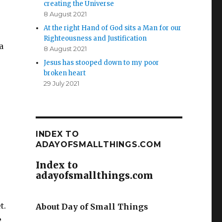
creating the Universe
8 August 2021
At the right Hand of God sits a Man for our
Righteousness and Justification
a
8 August 2021
Jesus has stooped down to my poor
broken heart
29 July 2021
INDEX TO
ADAYOFSMALLTHINGS.COM
Index to
adayofsmallthings.com
t.
About Day of Small Things
e