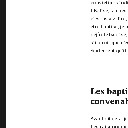
convictions indi
Baptême
l’Eglise, la ques
des
Enfants
c’est assez dire,
–
être baptisé, je 
Baptême
déjà été baptisé
de
la
s’il croit que c’e
Maison
Seulement qu’il 
Les bapti
convenabl
Ayant dit cela, 
Les raisonnement