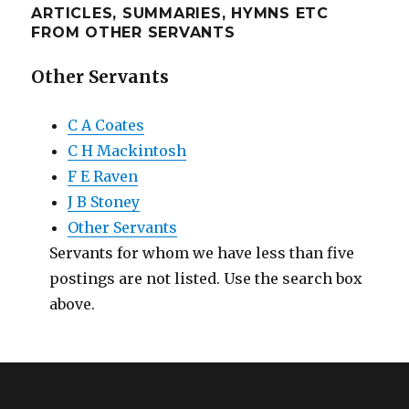
ARTICLES, SUMMARIES, HYMNS ETC
FROM OTHER SERVANTS
Other Servants
C A Coates
C H Mackintosh
F E Raven
J B Stoney
Other Servants
Servants for whom we have less than five
postings are not listed. Use the search box
above.
A Day of Small Things
Proudly powered by WordPress