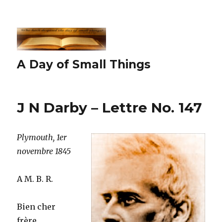
A Day of Small Things
J N Darby – Lettre No. 147
Plymouth, 1er
novembre 1845
A M. B. R.
Bien cher
frère,