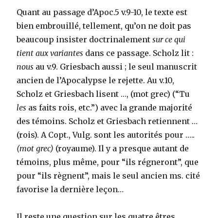
Quant au passage d’Apoc.5 v.9-10, le texte est
bien embrouillé, tellement, qu’on ne doit pas
beaucoup insister doctrinalement
sur ce qui
tient aux variantes
dans ce passage. Scholz lit :
nous
au v.9. Griesbach aussi ; le seul manuscrit
ancien de l’Apocalypse le rejette. Au v.10,
Scholz et Griesbach lisent …, (mot grec) (“Tu
les
as faits rois, etc.”) avec la grande majorité
des témoins. Scholz et Griesbach retiennent …
(rois). A Copt., Vulg. sont les autorités pour …..
(mot grec)
(royaume). Il y a presque autant de
témoins, plus même, pour “ils régneront”, que
pour “ils règnent”, mais le seul ancien ms. cité
favorise la dernière leçon…
Il reste une question sur les quatre êtres