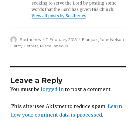
seeking to serve the Lord by posting some
words that the Lord has given His Church.
View all posts by Sosthenes
Author
Posted
Categories
Sosthenes
11 February 2015
Français
,
John Nelson
on
Darby
,
Letters
,
Miscellaneous
Leave a Reply
You must be
logged in
to post a comment.
This site uses Akismet to reduce spam.
Learn
how your comment data is processed
.