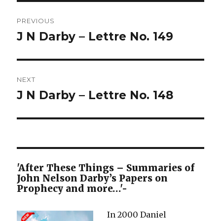
Post
PREVIOUS
navigation
J N Darby – Lettre No. 149
Previous
post:
NEXT
J N Darby – Lettre No. 148
Next
post:
'After These Things – Summaries of
John Nelson Darby’s Papers on
Prophecy and more…'-
In 2000 Daniel