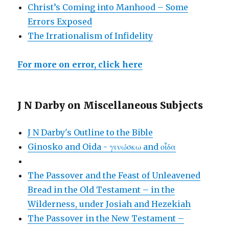
Christ’s Coming into Manhood – Some
Errors Exposed
The Irrationalism of Infidelity
For more on error, click here
J N Darby on Miscellaneous Subjects
J N Darby's Outline to the Bible
Ginosko and Oida - γινώσκω and οἶδα
The Passover and the Feast of Unleavened
Bread in the Old Testament – in the
Wilderness, under Josiah and Hezekiah
The Passover in the New Testament –