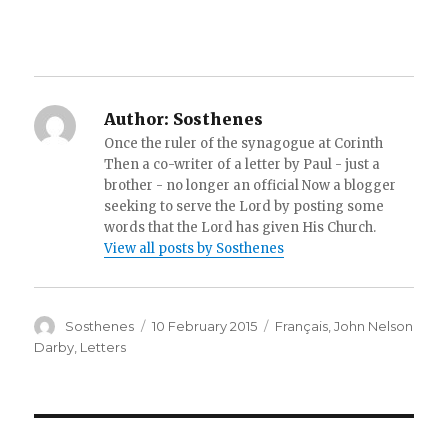
Author:
Sosthenes
Once the ruler of the synagogue at Corinth
Then a co-writer of a letter by Paul - just a
brother - no longer an official Now a blogger
seeking to serve the Lord by posting some
words that the Lord has given His Church.
View all posts by Sosthenes
Author
Posted
Categories
Sosthenes
10 February 2015
Français
,
John Nelson
on
Darby
,
Letters