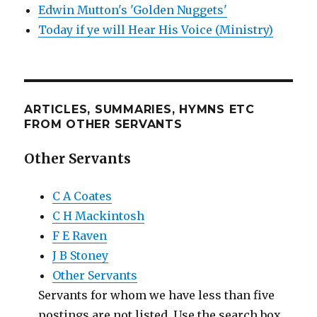
Edwin Mutton's 'Golden Nuggets'
Today if ye will Hear His Voice (Ministry)
ARTICLES, SUMMARIES, HYMNS ETC
FROM OTHER SERVANTS
Other Servants
C A Coates
C H Mackintosh
F E Raven
J B Stoney
Other Servants
Servants for whom we have less than five
postings are not listed. Use the search box