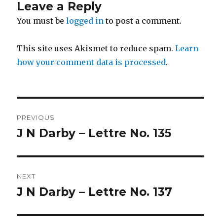
Leave a Reply
You must be
logged in
to post a comment.
This site uses Akismet to reduce spam.
Learn
how your comment data is processed
.
Post
PREVIOUS
navigation
J N Darby – Lettre No. 135
Previous
post:
NEXT
J N Darby – Lettre No. 137
Next
post: