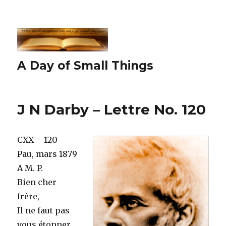
A Day of Small Things
J N Darby – Lettre No. 120
CXX – 120
Pau, mars 1879
A M. P.
Bien cher
frère,
Il ne faut pas
vous étonner