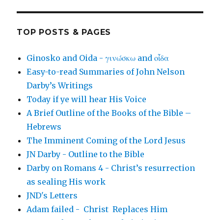
TOP POSTS & PAGES
Ginosko and Oida - γινώσκω and οἶδα
Easy-to-read Summaries of John Nelson
Darby’s Writings
Today if ye will hear His Voice
A Brief Outline of the Books of the Bible –
Hebrews
The Imminent Coming of the Lord Jesus
JN Darby - Outline to the Bible
Darby on Romans 4 - Christ’s resurrection
as sealing His work
JND's Letters
Adam failed - Christ Replaces Him