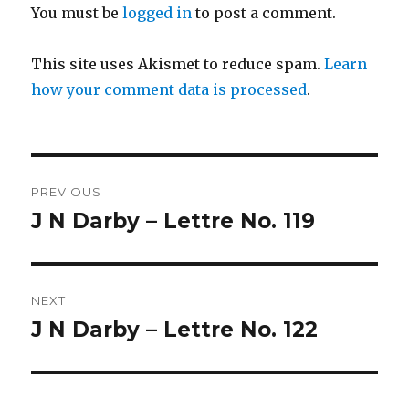
You must be
logged in
to post a comment.
This site uses Akismet to reduce spam.
Learn
how your comment data is processed
.
Post
PREVIOUS
navigation
J N Darby – Lettre No. 119
Previous
post:
NEXT
J N Darby – Lettre No. 122
Next
post: