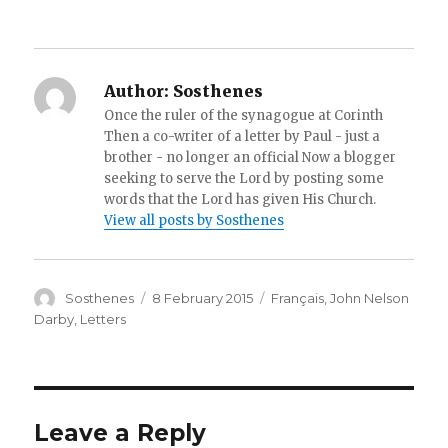
Author:
Sosthenes
Once the ruler of the synagogue at Corinth
Then a co-writer of a letter by Paul - just a
brother - no longer an official Now a blogger
seeking to serve the Lord by posting some
words that the Lord has given His Church.
View all posts by Sosthenes
Author
Posted
Categories
Sosthenes
8 February 2015
Français
,
John Nelson
on
Darby
,
Letters
Leave a Reply